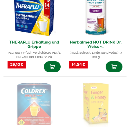
THERAFLU Erkältung und
Herbalmed HOT DRINK Dr.
Grippe
Weiss -…
PLO aus (4-fach verdichtetes PET/L
(matt. Schluck, Linde, Eukalyptus) 1x
DPE/Al/LDPE) 1x14 Stück
180 g
29,10 €
14,54 €