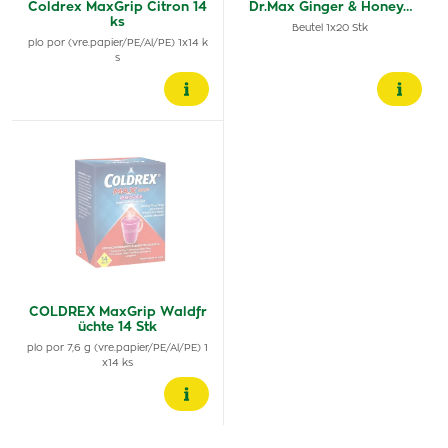
Coldrex MaxGrip Citron 14
Dr.Max Ginger & Honey…
ks
Beutel 1x20 Stk
plo por (vre.papier/PE/Al/PE) 1x14 k
s
COLDREX MaxGrip Waldfr
üchte 14 Stk
plo por 7,6 g (vre.papier/PE/Al/PE) 1
x14 ks