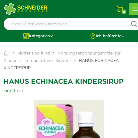
0
Kategorien
Ich befürchte
Mutter und Kind
Nahrungsergänzungsmittel für
Kinder
Immunität von Kindern
HANUS ECHINACEA
KINDERSIRUP
HANUS ECHINACEA KINDERSIRUP
1x50 ml