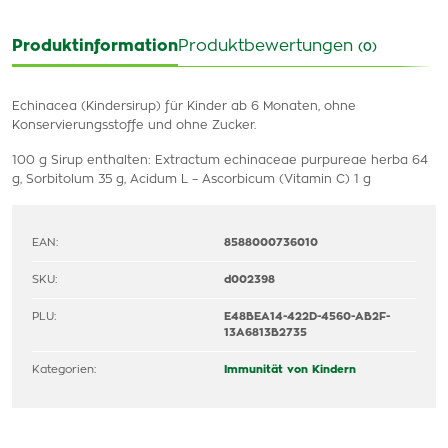
Produktinformation
Produktbewertungen
(0)
Echinacea (Kindersirup) für Kinder ab 6 Monaten, ohne
Konservierungsstoffe und ohne Zucker.
100 g Sirup enthalten: Extractum echinaceae purpureae herba 64
g, Sorbitolum 35 g, Acidum L – Ascorbicum (Vitamin C) 1 g
EAN:
8588000736010
SKU:
d002398
PLU:
E48BEA14-422D-4560-AB2F-
13A6813B2735
Kategorien:
Immunität von Kindern