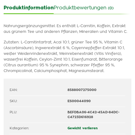
Produktinformation
Produktbewertungen
(0)
Nahrungsergänzungsmittel. Es enthält L-Carnitin, Koffein, Extrakt
aus grünem Tee und anderen Pflanzen, Mineralien und Vitamin C.
Zutaten: L-Carnitintartrat, Acai 10:1, grüner Tee 95 %, Vitamin C
(Ascorbinsäure), Ingwerextrakt 6 %, Cayennepfeffer-Extrakt 10:1,
weißer Weidenrindenextrakt, Weinrebenextrakt (Vitis Vinifera),
wasserfrei Koffein, Ceylon-Zimt 10:1, Eisenfumarat, Bitterorange
(Citrus aurantium) 95 % Synephrin, schwarzer Pfeffer 95 %,
Chrompicolinat, Calciumphosphat, Magnesiumstearat.
EAN:
8588007275000
SKU:
ES00044090
PLU:
BEFDBA06-4C42-45AD-84DC-
C4723D616928
Kategorien:
Gewicht verlieren