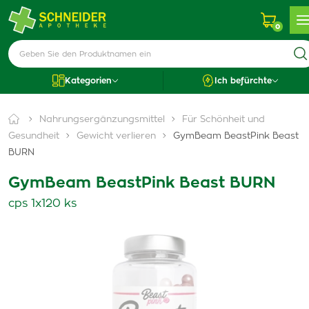
0
Kategorien
Ich befürchte
Nahrungsergänzungsmittel
Für Schönheit und
Gesundheit
Gewicht verlieren
GymBeam BeastPink Beast
BURN
GymBeam BeastPink Beast BURN
cps 1x120 ks