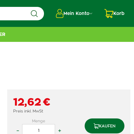
Mein Konto
Korb
ER
12,62 €
Preis inkl. MwSt
Menge
KAUFEN
–
+