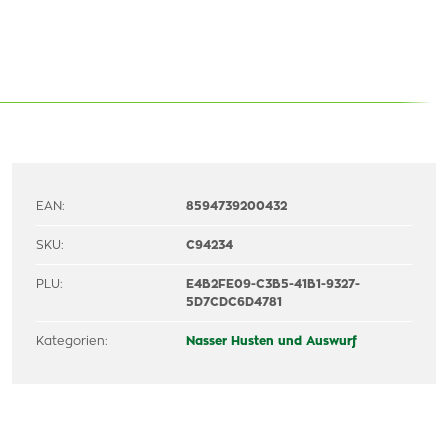
EAN:
8594739200432
SKU:
C94234
PLU:
E4B2FE09-C3B5-41B1-9327-
5D7CDC6D4781
Kategorien:
Nasser Husten und Auswurf