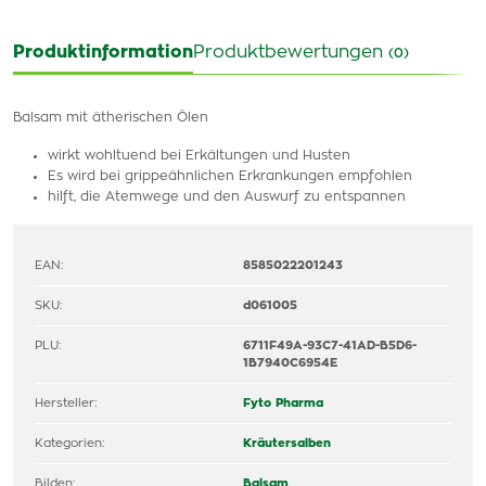
Produktinformation
Produktbewertungen
(0)
Balsam mit ätherischen Ölen
wirkt wohltuend bei Erkältungen und Husten
Es wird bei grippeähnlichen Erkrankungen empfohlen
hilft, die Atemwege und den Auswurf zu entspannen
EAN:
8585022201243
SKU:
d061005
PLU:
6711F49A-93C7-41AD-B5D6-
1B7940C6954E
Hersteller:
Fyto Pharma
Kategorien:
Kräutersalben
Bilden:
Balsam