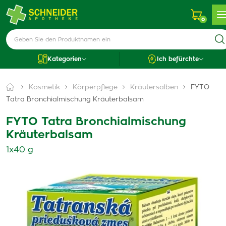
0
Kategorien
Ich befürchte
Kosmetik
Körperpflege
Kräutersalben
FYTO
Tatra Bronchialmischung Kräuterbalsam
FYTO Tatra Bronchialmischung
Kräuterbalsam
1x40 g