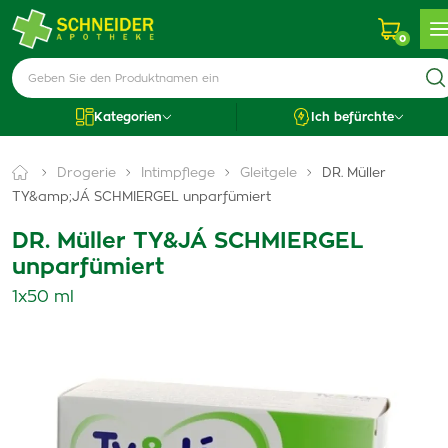
0
Kategorien
Ich befürchte
Drogerie
Intimpflege
Gleitgele
DR. Müller
TY&amp;JÁ SCHMIERGEL unparfümiert
DR. Müller TY&JÁ SCHMIERGEL
unparfümiert
1x50 ml