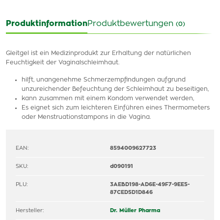
Produktinformation
Produktbewertungen
(0)
Gleitgel ist ein Medizinprodukt zur Erhaltung der natürlichen
Feuchtigkeit der Vaginalschleimhaut.
hilft, unangenehme Schmerzempfindungen aufgrund
unzureichender Befeuchtung der Schleimhaut zu beseitigen,
kann zusammen mit einem Kondom verwendet werden,
Es eignet sich zum leichteren Einführen eines Thermometers
oder Menstruationstampons in die Vagina.
EAN:
8594009627723
SKU:
d090191
PLU:
3AEBD198-AD6E-49F7-9EE5-
87CED5D1D846
Hersteller:
Dr. Müller Pharma