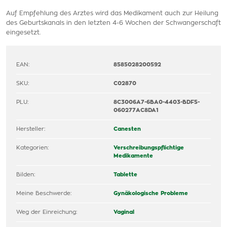
Auf Empfehlung des Arztes wird das Medikament auch zur Heilung
des Geburtskanals in den letzten 4-6 Wochen der Schwangerschaft
eingesetzt.
EAN:
8585028200592
SKU:
C02870
PLU:
8C3006A7-6BA0-4403-BDF5-
060277AC8DA1
Hersteller:
Canesten
Kategorien:
Verschreibungspflichtige
Medikamente
Bilden:
Tablette
Meine Beschwerde:
Gynäkologische Probleme
Weg der Einreichung:
Vaginal