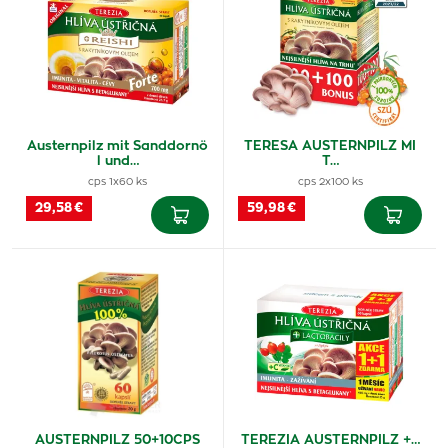
Austernpilz mit Sanddornö
TERESA AUSTERNPILZ MI
l und…
T…
cps 1x60 ks
cps 2x100 ks
29,58 €
59,98 €
AUSTERNPILZ 50+10CPS
TEREZIA AUSTERNPILZ +…