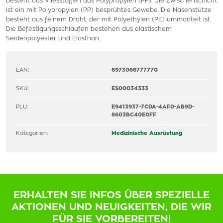
besteht aus Vliesstoffen aus Polypropylen (PP). Die Zwischenschicht
ist ein mit Polypropylen (PP) besprühtes Gewebe. Die Nasenstütze
besteht aus feinem Draht, der mit Polyethylen (PE) ummantelt ist.
Die Befestigungsschlaufen bestehen aus elastischem
Seidenpolyester und Elasthan.
EAN:
6973066777770
SKU:
ES00034333
PLU:
E9413937-7CDA-4AF0-AB9D-
8603BC40E0FF
Kategorien:
Medizinische Ausrüstung
ERHALTEN SIE INFOS ÜBER SPEZIELLE
AKTIONEN UND NEUIGKEITEN, DIE WIR
FÜR SIE VORBEREITEN!