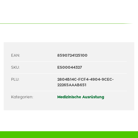
EAN:
8590724125100
SKU:
ES00044327
PLU:
2804B14C-FCF4-4904-9CEC-
22265AAAB651
Kategorien:
Medizinische Ausrüstung