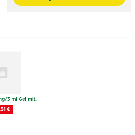
g/3 ml Gel mit…
51 €