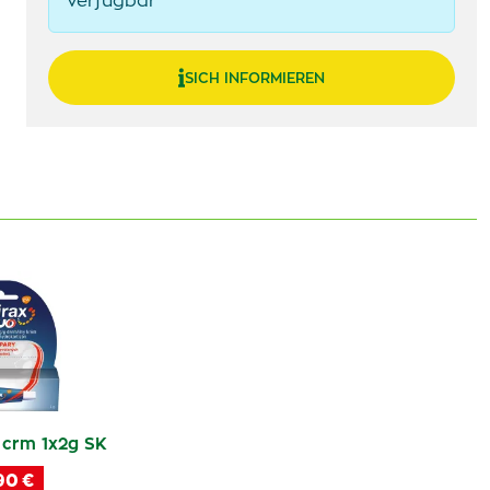
verfügbar
SICH INFORMIEREN
 crm 1x2g SK
90 €