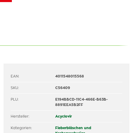
EAN:
4011548015568
SKU:
C56409
PLU:
E194BBCD-11C4-466E-B63B-
8891EEA5B2FF
Hersteller:
Acyclovir
Kategorien:
Fieberbläschen und