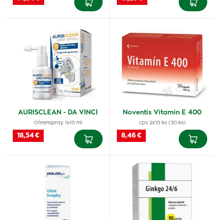
AURISCLEAN - DA VINCI
Noventis Vitamin E 400
Ohrenspray 1x15 ml
cps 2x15 ks (30 ks)
18,54 €
8,46 €