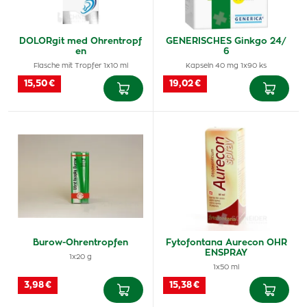
DOLORgit med Ohrentropf
GENERISCHES Ginkgo 24/
en
6
Flasche mit Tropfer 1x10 ml
Kapseln 40 mg 1x90 ks
15,50 €
19,02 €
Burow-Ohrentropfen
Fytofontana Aurecon OHR
ENSPRAY
1x20 g
1x50 ml
3,98 €
15,38 €