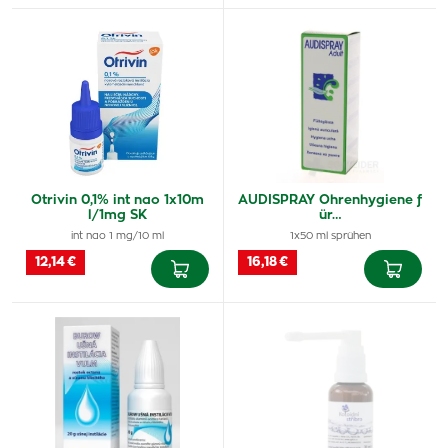
Otrivin 0,1% int nao 1x10m
AUDISPRAY Ohrenhygiene f
l/1mg SK
ür…
int nao 1 mg/10 ml
1x50 ml sprühen
12,14 €
16,18 €