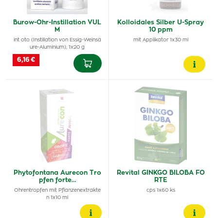
Burow-Ohr-Instillation VUL
Kolloidales Silber U-Spray
M
10 ppm
int oto (Instillation von Essig-Weinsä
mit Applikator 1x30 ml
ure-Aluminium), 1x20 g
6,16 €
Phytofontana Aurecon Tro
Revital GINKGO BILOBA FO
pfen forte…
RTE
Ohrentropfen mit Pflanzenextrakte
cps 1x60 ks
n 1x10 ml