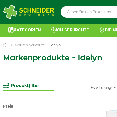
KATEGORIEN
ICH BEFÜRCHTE
DIE 
Marken verkauft
Idelyn
Markenprodukte - Idelyn
Produktfilter
Es wird angeze
Preis