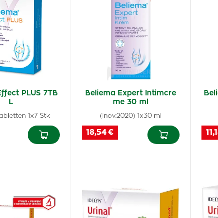
Effect PLUS 7TB
Beliema Expert Intimcre
Bel
L
me 30 ml
abletten 1x7 Stk
(inov.2020) 1x30 ml
18,54 €
11,