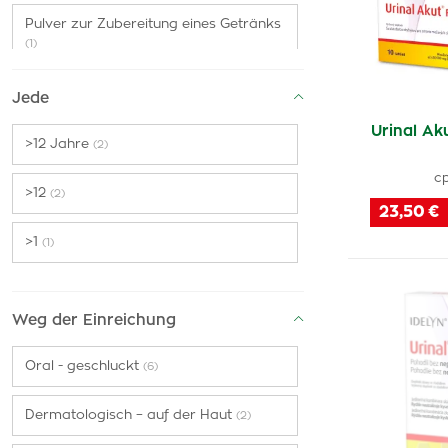
Pulver zur Zubereitung eines Getränks
(1)
Jede
Urinal A
>12 Jahre
(2)
cp
>12
(2)
23,50 €
>1
(1)
Weg der Einreichung
Oral - geschluckt
(6)
Dermatologisch – auf der Haut
(2)