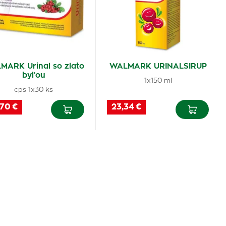
MARK Urinal so zlato
WALMARK URINALSIRUP
byľou
1x150 ml
cps 1x30 ks
,70 €
23,34 €