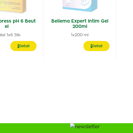
press pH 6 Beut
Beliema Expert Intim Gel
el
200ml
tel 1x6 Stk
1x200 ml
Detail
Detail