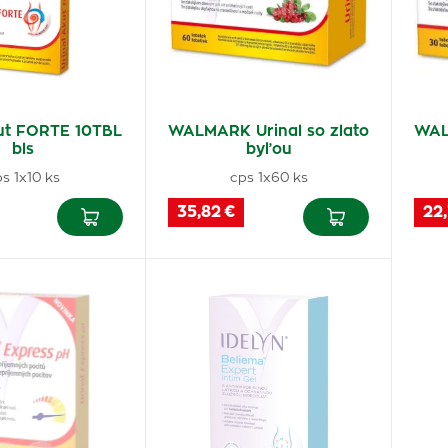
kut FORTE 10TBL
WALMARK Urinal so zlato
WAL
bls
byľou
s 1x10 ks
cps 1x60 ks
35,82 €
22