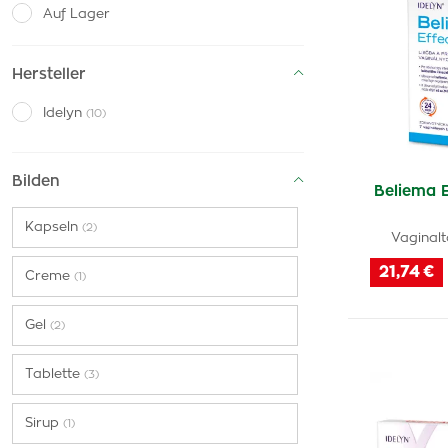
Auf Lager
Hersteller
Idelyn
(10)
Bilden
Beliema 
Kapseln
(2)
Vaginalt
21,74 €
Creme
(1)
Gel
(2)
Tablette
(3)
Sirup
(1)