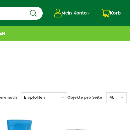
Mein Konto
Korb
ER
iere nach
Objekte pro Seite