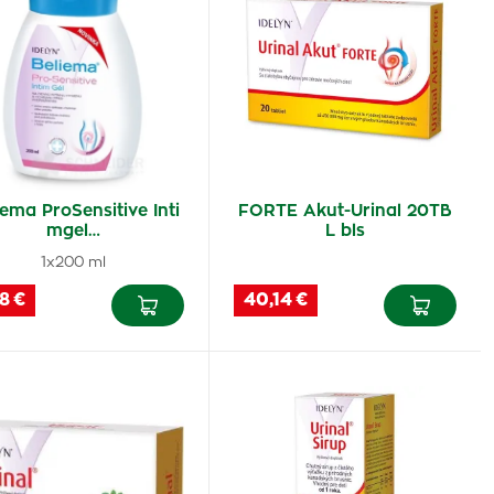
iema ProSensitive Inti
FORTE Akut-Urinal 20TB
mgel…
L bls
1x200 ml
18 €
40,14 €